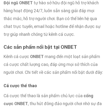
Đội ngũ ONBET
tự hào sở hữu đội ngũ hỗ trợ khách
hàng hoạt động 24/7, luôn sẵn sàng giải đáp mọi
thắc mắc, hỗ trợ người chơi. Bạn có thể liên hệ qua
chat trực tuyến, email hoặc hotline để nhận được sự
trợ giúp nhanh chóng từ kênh cá cược.
Các sản phẩm nổi bật tại ONBET
Kênh cá cược
ONBET
mang đến một loạt sản phẩm
cá cược chất lượng cao, đáp ứng mọi sở thích của
người chơi. Chi tiết về các sản phẩm nổi bật dưới đây:
Cá cược thể thao
Cá cược thể thao là sản phẩm chủ lực của
cổng
cược ONBET
, thu hút đông đảo người chơi nhờ sự đa