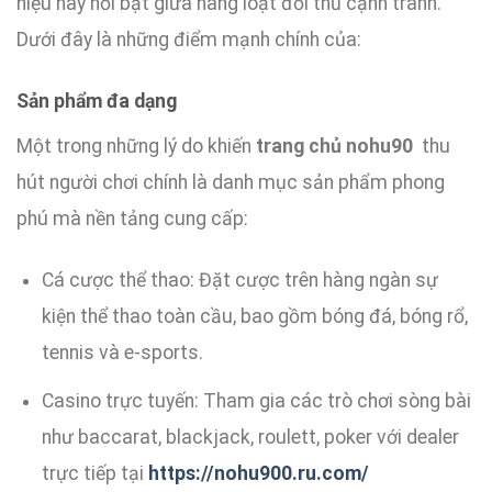
hiệu này nổi bật giữa hàng loạt đối thủ cạnh tranh.
Dưới đây là những điểm mạnh chính của:
Sản phẩm đa dạng
Một trong những lý do khiến
trang chủ
nohu90
thu
hút người chơi chính là danh mục sản phẩm phong
phú mà nền tảng cung cấp:
Cá cược thể thao: Đặt cược trên hàng ngàn sự
kiện thể thao toàn cầu, bao gồm bóng đá, bóng rổ,
tennis và e-sports.
Casino trực tuyến: Tham gia các trò chơi sòng bài
như baccarat, blackjack, roulett, poker với dealer
trực tiếp tại
https://nohu900.ru.com/