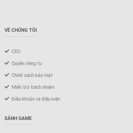
VỀ CHÚNG TÔI
CEO
Quyền riêng tư
Chính sách bảo mật
Miễn trừ trách nhiệm
Điều khoản và điều kiện
SẢNH GAME