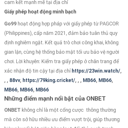
cam kết mạnh mẽ tại địa chỉ
Giấy phép hoạt động minh bạch
Go99
hoạt động hợp pháp với giấy phép từ PAGCOR
(Philippines), cấp năm 2021, đảm bảo tuân thủ quy
định nghiêm ngặt. Kết quả trò chơi công khai, không
gian lận, cùng hệ thống bảo mật tối ưu bảo vệ người
chơi.
Lời khuyên:
Kiểm tra giấy phép ở chân trang để
xác nhận độ tin cậy tại địa chỉ
https://23win.watch/
,
, ,
88vv
,
https://79king.cricket/
, , ,
MB66
,
MB66
,
MB66
,
MB66
,
MB66
Những điểm mạnh nổi bật của ONBET
ONBET
không chỉ là một cổng cược thông thường
mà còn sở hữu nhiều ưu điểm vượt trội, giúp thương