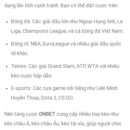
dạng lẫn tính cạnh tranh. Bạn có thể đặt cược trên:
Bóng đá: Các giải đấu lớn như Ngoại Hạng Anh, La
Liga, Champions League, và cả bóng đá Việt Nam.
Bóng rổ: NBA, EuroLeague và nhiều giải đấu quốc
tế khác.
Tennis: Các giải Grand Slam, ATP, WTA với nhiều
kèo cược hấp dẫn.
E-sports: Các tựa game nổi tiếng như Liên Minh
Huyền Thoại, Dota 2, CS:GO.
Nền tảng cược
ONBET
cung cấp nhiều loại kèo như
kèo châu Á, kèo châu Âu, kèo tài xỉu, giúp người chơi