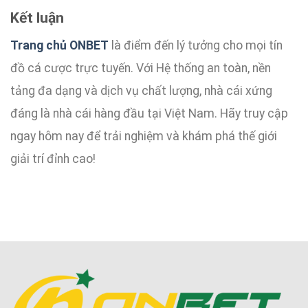
Kết luận
Trang chủ ONBET
là điểm đến lý tưởng cho mọi tín
đồ cá cược trực tuyến. Với Hệ thống an toàn, nền
tảng đa dạng và dịch vụ chất lượng, nhà cái xứng
đáng là nhà cái hàng đầu tại Việt Nam. Hãy truy cập
ngay hôm nay để trải nghiệm và khám phá thế giới
giải trí đỉnh cao!