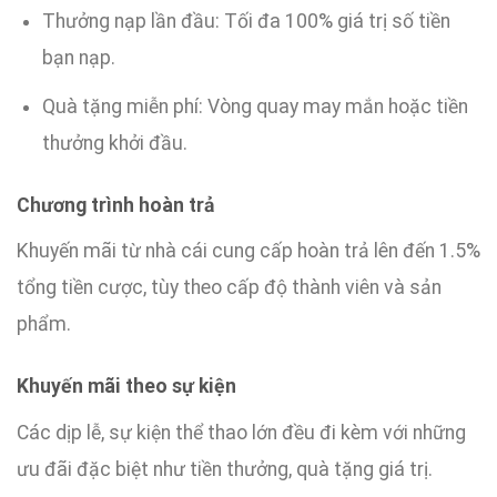
Thưởng nạp lần đầu: Tối đa 100% giá trị số tiền
bạn nạp.
Quà tặng miễn phí: Vòng quay may mắn hoặc tiền
thưởng khởi đầu.
Chương trình hoàn trả
Khuyến mãi từ nhà cái cung cấp hoàn trả lên đến 1.5%
tổng tiền cược, tùy theo cấp độ thành viên và sản
phẩm.
Khuyến mãi theo sự kiện
Các dịp lễ, sự kiện thể thao lớn đều đi kèm với những
ưu đãi đặc biệt như tiền thưởng, quà tặng giá trị.