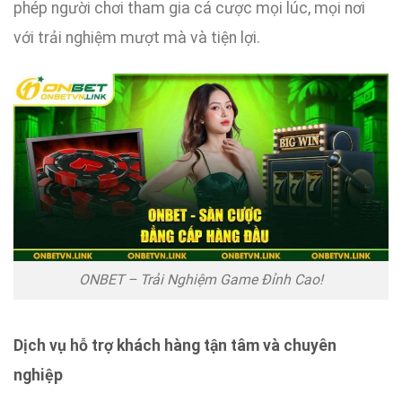
phép người chơi tham gia cá cược mọi lúc, mọi nơi
với trải nghiệm mượt mà và tiện lợi.
ONBET – Trải Nghiệm Game Đỉnh Cao!
Dịch vụ hỗ trợ khách hàng tận tâm và chuyên
nghiệp