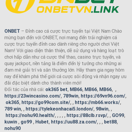
ONBET
– Đỉnh cao cá cược trực tuyến tại Việt Nam
Chào
mừng bạn đến với
ONBET
, nơi mang đến trải nghiệm cá
cược trực tuyến đỉnh cao dành riêng cho người chơi Việt
Nam! Với giao diện thân thiện, dễ sử dụng và hàng loạt trò
chơi hấp dẫn như cá cược thể thao, casino trực tuyến, và
quay jackpot, nền tảng
là điểm đến lý tưởng cho những ai
đam mê giải trí và săn thưởng lớn. Hãy tham gia ngay hôm
nay
để khám phá thế giới cá cược sôi động và nhận ngay ưu
đãi đặc biệt dành cho thành viên mới!
Đối tác của nhà cái:
ok365 bet
,
MB66
,
MB66
,
MB66
,
,
https://23wincasino.com/
,
789win
,
https://69vn96.com/
,
ok365
,
https://go99com.site/
, ,
https://mb66.works/
,
789 win
, ,
https://tylekeonhacai5.london/
,
98win
, ,
https://nohu90.health/
, , , , ,
https://88clb.rsvp/
, ,
GO99
,
kuwin
,
go99
,
Hubet
,
https://uu88.za.com/
, , ,
bet88
,
nohu90