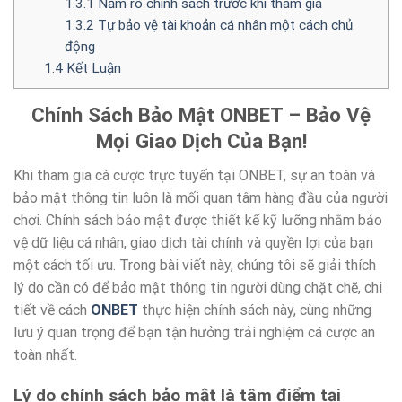
1.3.1
Nắm rõ chính sách trước khi tham gia
1.3.2
Tự bảo vệ tài khoản cá nhân một cách chủ
động
1.4
Kết Luận
Chính Sách Bảo Mật ONBET – Bảo Vệ
Mọi Giao Dịch Của Bạn!
Khi tham gia cá cược trực tuyến tại ONBET, sự an toàn và
bảo mật thông tin luôn là mối quan tâm hàng đầu của người
chơi. Chính sách bảo mật được thiết kế kỹ lưỡng nhằm bảo
vệ dữ liệu cá nhân, giao dịch tài chính và quyền lợi của bạn
một cách tối ưu. Trong bài viết này, chúng tôi sẽ giải thích
lý do cần có để bảo mật thông tin người dùng chặt chẽ, chi
tiết về cách
ONBET
thực hiện chính sách này, cùng những
lưu ý quan trọng để bạn tận hưởng trải nghiệm cá cược an
toàn nhất.
Lý do chính sách bảo mật là tâm điểm tại