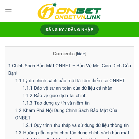
Chuyển
đến
nội
dung
ĐĂNG KÝ / ĐĂNG NHẬP
Contents
[
hide
]
1
Chính Sách Bảo Mật ONBET – Bảo Vệ Mọi Giao Dịch Của
Bạn!
1.1
Lý do chính sách bảo mật là tâm điểm tại ONBET
1.1.1
Bảo vệ sự an toàn của dữ liệu cá nhân
1.1.2
Bảo vệ giao dịch tài chính
1.1.3
Tạo dựng uy tín và niềm tin
1.2
Khám Phá Nội Dung Chính Sách Bảo Mật Của
ONBET
1.2.1
Quy trình thu thập và sử dụng dữ liệu thông tin
1.3
Hướng dẫn người chơi tận dụng chính sách bảo mật