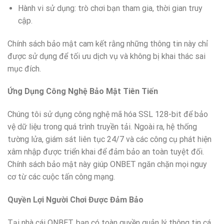
Hành vi sử dụng: trò chơi bạn tham gia, thời gian truy
cập.
Chính sách bảo mật cam kết rằng những thông tin này chỉ
được sử dụng để tối ưu dịch vụ và không bị khai thác sai
mục đích.
Ứng Dụng Công Nghệ Bảo Mật Tiên Tiến
Chúng tôi sử dụng công nghệ mã hóa SSL 128-bit để bảo
vệ dữ liệu trong quá trình truyền tải. Ngoài ra, hệ thống
tường lửa, giám sát liên tục 24/7 và các công cụ phát hiện
xâm nhập được triển khai để đảm bảo an toàn tuyệt đối.
Chính sách bảo mật này giúp ONBET ngăn chặn mọi nguy
cơ từ các cuộc tấn công mạng.
Quyền Lợi Người Chơi Được Đảm Bảo
Tại nhà cái ONBET, bạn có toàn quyền quản lý thông tin cá