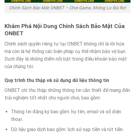
Chính Sách Bảo Mật ONBET – Chơi Game, Không Lo Rủi Ro!
Khám Phá Nội Dung Chính Sách Bảo Mật Của
ONBET
Chính sách quyền riêng tư tại ONBET không chỉ là lời hứa
mà còn là hệ thống các biện pháp cụ thể nhằm bảo vệ bạn.
Dưới đây là những điểm nổi bật trong điều khoản bảo mật
của chúng tôi:
Quy trình thu thập và sử dụng dữ liệu thông tin
ONBET chỉ thu thập những thông tin cần thiết để mang đến
trải nghiệm tốt nhất cho người chơi, bao gồm:
Thông tin đăng ký bao gồm: họ tên, email và số điện
thoại.
Dữ liệu giao dịch bao gồm: lịch sử nạp tiền và rút tiền.