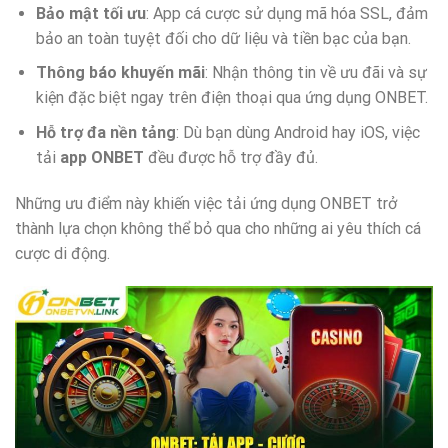
Bảo mật tối ưu
: App cá cược sử dụng mã hóa SSL, đảm
bảo an toàn tuyệt đối cho dữ liệu và tiền bạc của bạn.
Thông báo khuyến mãi
: Nhận thông tin về ưu đãi và sự
kiện đặc biệt ngay trên điện thoại qua ứng dụng ONBET.
Hỗ trợ đa nền tảng
: Dù bạn dùng Android hay iOS, việc
tải
app ONBET
đều được hỗ trợ đầy đủ.
Những ưu điểm này khiến việc tải ứng dụng ONBET trở
thành lựa chọn không thể bỏ qua cho những ai yêu thích cá
cược di động.