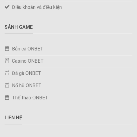
Điều khoản và điều kiện
SẢNH GAME
Bắn cá ONBET
Casino ONBET
Đá gà ONBET
Nổ hũ ONBET
Thể thao ONBET
LIÊN HỆ