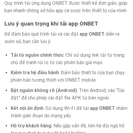
Quy trình tải ứng dụng ONBET được thiết kế đơn giản, giúp
bạn nhanh chóng sở hữu app cá cược trên thiết bị của mình.
Lưu ý quan trọng khi tải app ONBET
Để đảm bảo quá trình tải và cài đặt
app ONBET
diễn ra
suôn sẻ, bạn cần lưu ý:
Tải từ nguồn chính thức
: Chỉ sử dụng link tải từ trang
chủ
để tránh rủi ro từ các phiên bản giả mạo.
Kiểm tra hệ điều hành
: Đảm bảo thiết bị của bạn chạy
phiên bản tương thích với ONBET mobile.
Bật nguồn không rõ (Android)
: Trên Android, vào “Cài
đặt” để cho phép cài đặt file APK từ bên ngoài.
Kết nối ổn định
: Sử dụng Wi-Fi để tải
app ONBET
nhằm
tránh gián đoạn do mạng yếu.
Hỗ trợ khách hàng
: Nếu gặp vấn đề, liên hệ đội ngũ hỗ