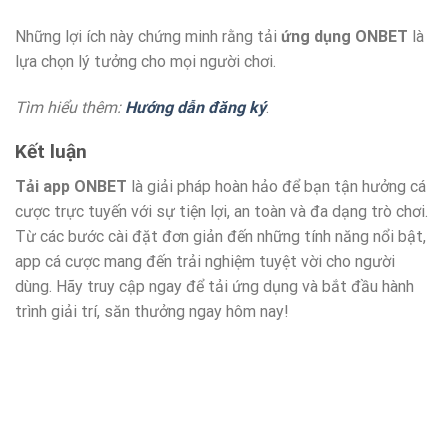
Những lợi ích này chứng minh rằng tải
ứng dụng ONBET
là
lựa chọn lý tưởng cho mọi người chơi.
Tìm hiểu thêm:
Hướng dẫn đăng ký
.
Kết luận
Tải app ONBET
là giải pháp hoàn hảo để bạn tận hưởng cá
cược trực tuyến với sự tiện lợi, an toàn và đa dạng trò chơi.
Từ các bước cài đặt đơn giản đến những tính năng nổi bật,
app cá cược mang đến trải nghiệm tuyệt vời cho người
dùng. Hãy truy cập ngay
để tải ứng dụng và bắt đầu hành
trình giải trí, săn thưởng ngay hôm nay!