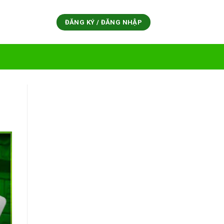
ĐĂNG KÝ / ĐĂNG NHẬP
N