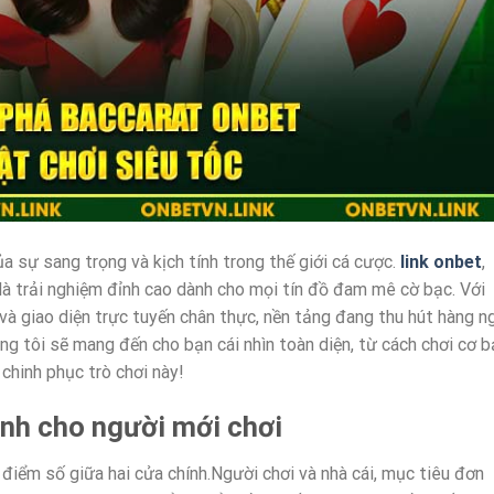
a sự sang trọng và kịch tính trong thế giới cá cược.
link onbet
,
 là trải nghiệm đỉnh cao dành cho mọi tín đồ đam mê cờ bạc. Với
 và giao diện trực tuyến chân thực, nền tảng đang thu hút hàng n
úng tôi sẽ mang đến cho bạn cái nhìn toàn diện, từ cách chơi cơ b
chinh phục trò chơi này!
nh cho người mới chơi
 điểm số giữa hai cửa chính.Người chơi và nhà cái, mục tiêu đơn