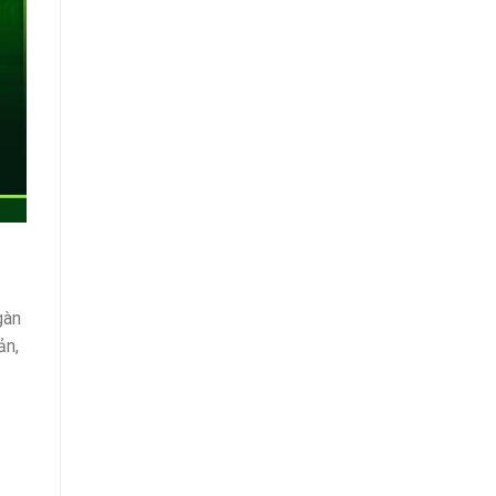
gàn
ản,