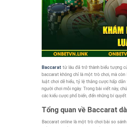
Baccarat
từ lâu đã trở thành biểu tượng củ
baccarat không chỉ là một trò chơi, mà còn
luật chơi dễ hiểu, tỷ lệ thắng cược hấp dẫn
người chơi mỗi ngày. Trong bài viết này, ch
các kiểu cược phổ biến, đến những bí quyết 
Tổng quan về Baccarat dà
Baccarat online là một trò chơi bài so sánh