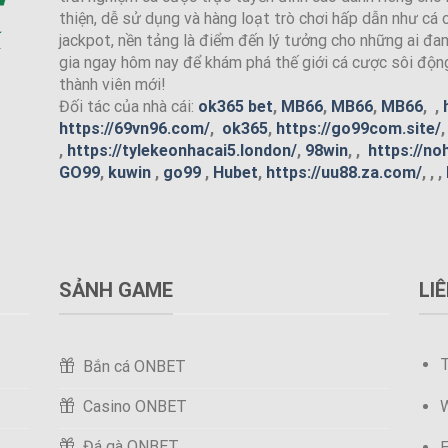
thiện, dễ sử dụng và hàng loạt trò chơi hấp dẫn như cá 
jackpot, nền tảng
là điểm đến lý tưởng cho những ai đam
gia ngay hôm nay
để khám phá thế giới cá cược sôi động
thành viên mới!
Đối tác của nhà cái:
ok365 bet
,
MB66
,
MB66
,
MB66
,
,
https://69vn96.com/
,
ok365
,
https://go99com.site/
,
,
https://tylekeonhacai5.london/
,
98win
, ,
https://no
GO99
,
kuwin
,
go99
,
Hubet
,
https://uu88.za.com/
, , ,
SẢNH GAME
LI
T
Bắn cá ONBET
Casino ONBET
Đá gà ONBET
E