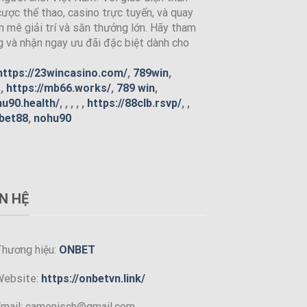
cược thể thao, casino trực tuyến, và quay
 mê giải trí và săn thưởng lớn. Hãy tham
 và nhận ngay ưu đãi đặc biệt dành cho
https://23wincasino.com/
,
789win
,
 ,
https://mb66.works/
,
789 win
,
hu90.health/
, , , , ,
https://88clb.rsvp/
, ,
bet88
,
nohu90
ÊN HỆ
hương hiệu:
ONBET
Website:
https://onbetvn.link/
mail:
camenisch@gmail.com